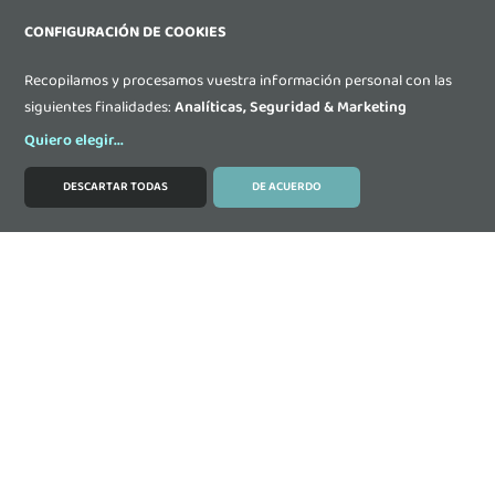
CONFIGURACIÓN DE COOKIES
Recopilamos y procesamos vuestra información personal con las
siguientes finalidades:
Analíticas, Seguridad & Marketing
Quiero elegir
...
DESCARTAR TODAS
DE ACUERDO
MODIFICAR COOKIES
Contacta
DONOSTIA-SAN SEBASTIAN: Paseo Ubarburu 39,
Oficina 308, Edificio ENERTIC, 20014 Donostia-San
Sebastián (Gipuzkoa)
+34 943 20 18 36