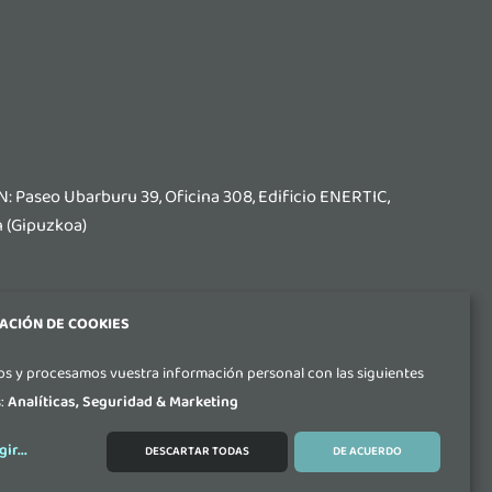
aseo Ubarburu 39, Oficina 308, Edificio ENERTIC,
 (Gipuzkoa)
ACIÓN DE COOKIES
s y procesamos vuestra información personal con las siguientes
 26, 18014 Granada (Andalucía)
s:
Analíticas, Seguridad & Marketing
gir
...
DESCARTAR TODAS
DE ACUERDO
r.com