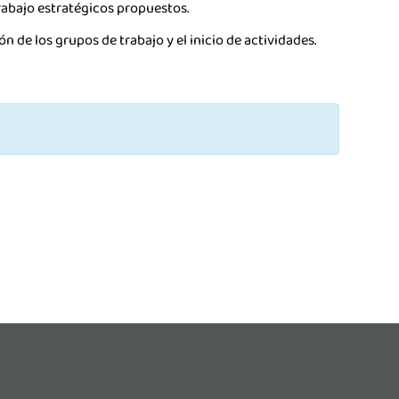
trabajo estratégicos propuestos.
Agenda
n de los grupos de trabajo y el inicio de actividades.
Contacto
Talento
Únete