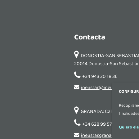
Contacta
DONOSTIA-SAN SEBASTIAN: P
20014 Donostia-San Sebastián
+34 943 20 18 36
ineustar@ineustar.com
CONFIGUR
Recopilamo
GRANADA: Calle Luis Amador
finalidade
+34 628 99 57 77
Quiero ele
ineustar.granada@ineusta