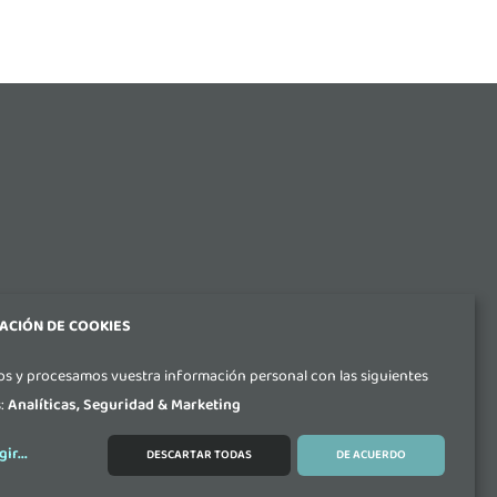
ACIÓN DE COOKIES
s y procesamos vuestra información personal con las siguientes
s:
Analíticas, Seguridad & Marketing
aseo Ubarburu 39, Oficina 308, Edificio ENERTIC,
 (Gipuzkoa)
gir
...
DESCARTAR TODAS
DE ACUERDO