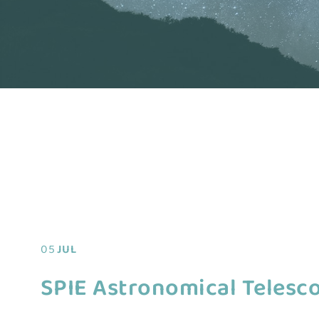
05
JUL
SPIE Astronomical Telesc