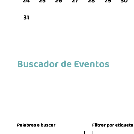
24
25
26
27
28
29
30
31
Buscador de Eventos
Palabras a buscar
Filtrar por etiqueta