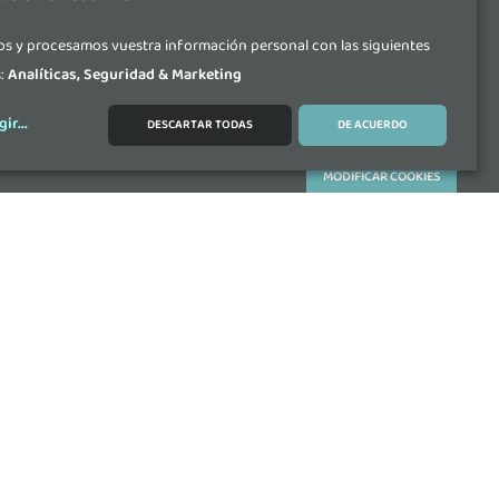
s y procesamos vuestra información personal con las siguientes
s:
Analíticas, Seguridad & Marketing
gir
...
DESCARTAR TODAS
DE ACUERDO
MODIFICAR COOKIES
aseo Ubarburu 39, Oficina 308, Edificio ENERTIC,
 (Gipuzkoa)