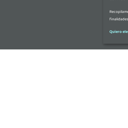
Recopilamo
finalidade
Quiero ele
Contacta
DONOSTIA-SAN SEBASTIAN: P
20014 Donostia-San Sebastián
+34 943 20 18 36
ineustar@ineustar.com