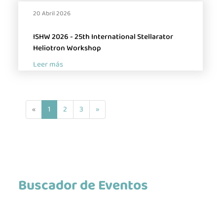
20 Abril 2026
ISHW 2026 - 25th International Stellarator
Heliotron Workshop
Leer más
(
«
1
2
3
»
c
u
r
r
e
Buscador de Eventos
n
t
)