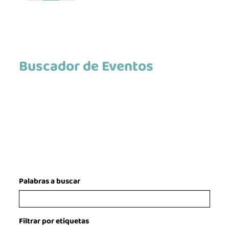
c
u
r
r
e
Buscador de Eventos
n
t
)
Palabras a buscar
Filtrar por etiquetas