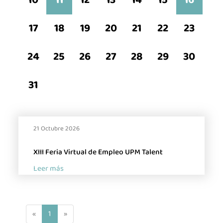
10
11
12
13
14
15
16
La Asociación
Noticias
17
18
19
20
21
22
23
Agenda
24
25
26
27
28
29
30
Contacto
Talento
31
Únete
21 Octubre 2026
XIII Feria Virtual de Empleo UPM Talent
Leer más
(
«
1
»