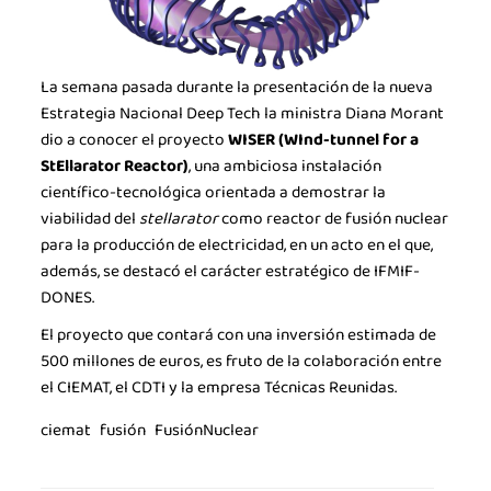
La semana pasada durante la presentación de la nueva
Estrategia Nacional Deep Tech la ministra Diana Morant
dio a conocer el proyecto
WISER (WInd-tunnel for a
StEllarator Reactor)
, una ambiciosa instalación
científico-tecnológica orientada a demostrar la
viabilidad del
stellarator
como reactor de fusión nuclear
para la producción de electricidad, en un acto en el que,
además, se destacó el carácter estratégico de IFMIF-
DONES.
La industria de la Ciencia
El proyecto que contará con una inversión estimada de
La Asociación
500 millones de euros, es fruto de la colaboración entre
el CIEMAT, el CDTI y la empresa Técnicas Reunidas.
Noticias
ciemat
fusión
FusiónNuclear
Agenda
Contacto