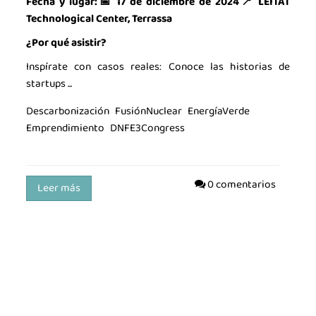
Fecha y lugar:📅 17 de diciembre de 2024📍 LEITAT
Technological Center, Terrassa
¿Por qué asistir?
Inspírate con casos reales: Conoce las historias de
startups ...
Descarbonización
FusiónNuclear
EnergíaVerde
Emprendimiento
DNFE3Congress
0 comentarios
Leer más