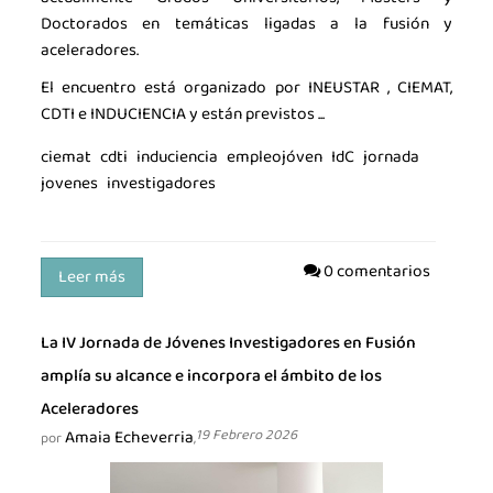
Doctorados en temáticas ligadas a la fusión y
aceleradores.
El encuentro está organizado por INEUSTAR , CIEMAT,
CDTI e INDUCIENCIA y están previstos ...
ciemat
cdti
induciencia
empleojóven
IdC
jornada
jovenes
investigadores
0 comentarios
Leer más
La IV Jornada de Jóvenes Investigadores en Fusión
amplía su alcance e incorpora el ámbito de los
Aceleradores
Amaia Echeverria
19 Febrero 2026
por
,