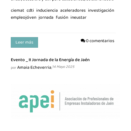
ciemat
cdti
induciencia
aceleradores
investigación
empleojóven
jornada
fusión
ineustar
0 comentarios
Leer más
Evento _ II Jornada de la Energía de Jaén
Amaia Echeverria
14 Mayo 2025
por
,