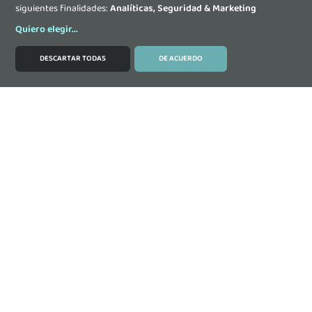
siguientes finalidades:
Analíticas, Seguridad & Marketing
Quiero elegir
...
DESCARTAR TODAS
DE ACUERDO
MODIFICAR COOKIES
Contacta
DONOSTIA-SAN SEBASTIAN: Paseo Ubarburu 39,
Oficina 308, Edificio ENERTIC, 20014 Donostia-San