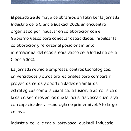
El pasado 26 de mayo celebramos en Tekniker la jornada
Industria de la Ciencia Euskadi 2026, un encuentro
organizado por Ineustar en colaboración con el
Gobierno Vasco para conectar capacidades, impulsar la
colaboración y reforzar el posicionamiento
La industria de la Ciencia
internacional del ecosistema vasco de la Industria de la
Ciencia (IdC).
La Asociación
La jornada reunió a empresas, centros tecnológicos,
Noticias
universidades y otros profesionales para compartir
proyectos, retos y oportunidades en ámbitos
Agenda
estratégicos como la cuántica, la fusión, la astrofísica o
la salud, sectores en los que la industria vasca cuenta ya
Contacto
con capacidades y tecnología de primer nivel. A lo largo
Talento
de las ...
Únete
industria-de-la-ciencia
paísvasco
euskadi
industria