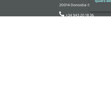
Quiero ele
20014 Donostia-San Sebastián
+34 943 20 18 36
ineustar@ineustar.com
GRANADA: Calle Luis Amador
+34 628 99 57 77
ineustar.granada@ineusta