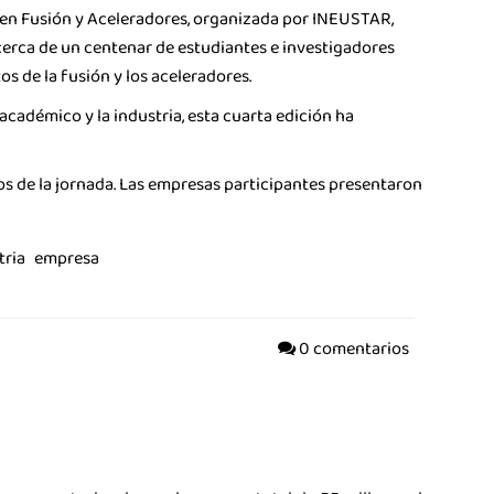
 en Fusión y Aceleradores, organizada por INEUSTAR,
cerca de un centenar de estudiantes e investigadores
os de la fusión y los aceleradores.
adémico y la industria, esta cuarta edición ha
ustria de la Ciencia
vos de la jornada. Las empresas participantes presentaron
La Asociación
Noticias
tria
empresa
Agenda
Contacto
0 comentarios
Talento
Únete