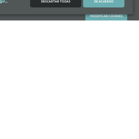
gir
...
DESCARTAR TODAS
DE ACUERDO
 (Gipuzkoa)
MODIFICAR COOKIES
 26, 18014 Granada (Andalucía)
r.com