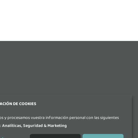
ACIÓN DE COOKIES
s y procesamos vuestra información personal con las siguientes
s:
Analíticas, Seguridad & Marketing
aseo Ubarburu 39, Oficina 308, Edificio ENERTIC,