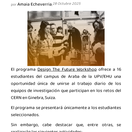
Amaia Echeverria
28 Octubre 2025
por
,
La industria de la Ciencia
La Asociación
El programa
Design The Future Workshop
ofrece a 16
estudiantes del campus de Araba de la UPV/EHU una
Noticias
oportunidad única de unirse al trabajo diario de los
Agenda
equipos de investigación que participan en los retos del
CERN en Ginebra, Suiza.
Contacto
El programa se presentará únicamente a los estudiantes
Talento
seleccionados.
Sin embargo, cabe destacar que, entre otras, se
Únete
realizarán las siguientes actividades: